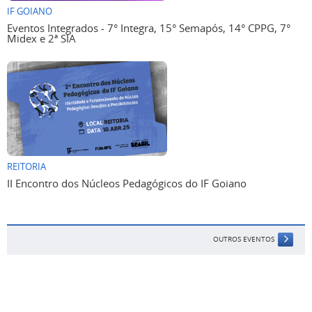
IF GOIANO
Eventos Integrados - 7° Integra, 15° Semapós, 14° CPPG, 7°
Midex e 2ª SIA
REITORIA
II Encontro dos Núcleos Pedagógicos do IF Goiano
OUTROS EVENTOS