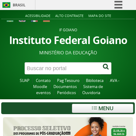
BRASIL
Simplifique!
ACESSIBILIDADE
ALTO CONTRASTE
MAPA DO SITE
Comunica BR
IF GOIANO
Participe
Instituto Federal Goiano
Acesso à informação
MINISTÉRIO DA EDUCAÇÃO
Legislação
Canais
SUAP
Contato
Pag Tesouro
Biblioteca
AVA -
Moodle
Documentos
Sistema de
eventos
Periódicos
Ouvidoria
MENU