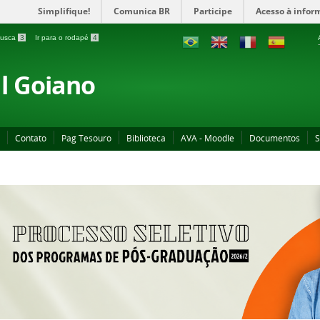
Simplifique!
Comunica BR
Participe
Acesso à infor
 busca
3
Ir para o rodapé
4
al Goiano
Contato
Pag Tesouro
Biblioteca
AVA - Moodle
Documentos
S