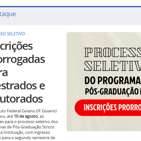
taque
SO SELETIVO
crições
orrogadas
ra
strados e
utorados
tuto Federal Goiano (IF Goiano)
ou, até
10 de agosto
, as
ões para o processo seletivo dos
as de Pós-Graduação Stricto
a Instituição, com ingresso
o para o segundo semestre de