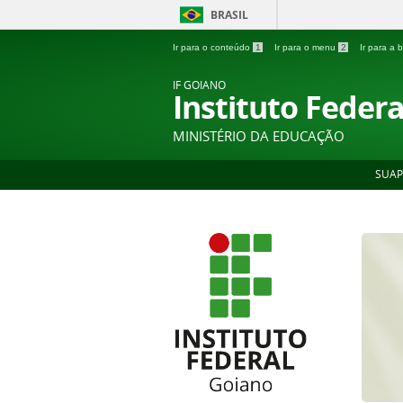
BRASIL
Ir para o conteúdo
1
Ir para o menu
2
Ir para a
IF GOIANO
Instituto Feder
MINISTÉRIO DA EDUCAÇÃO
SUAP