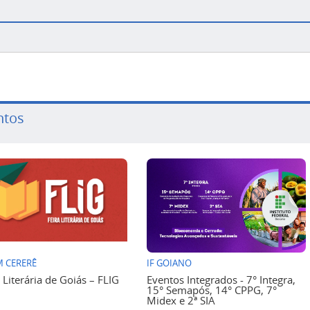
ntos
 CERERÊ
IF GOIANO
a Literária de Goiás – FLIG
Eventos Integrados - 7° Integra,
15° Semapós, 14° CPPG, 7°
Midex e 2ª SIA