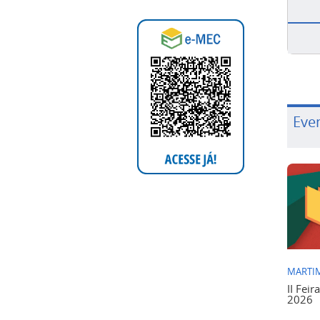
Eve
MARTIM
II Feir
2026