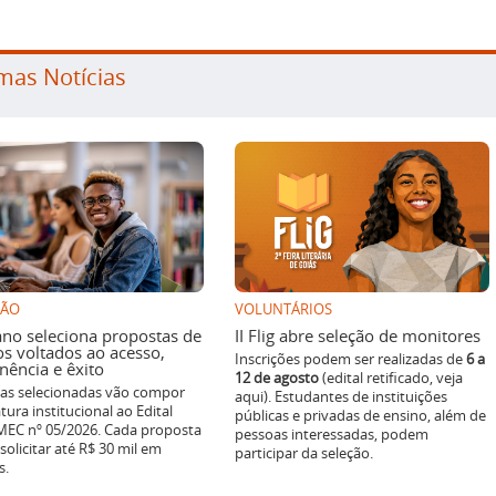
mas Notícias
SÃO
VOLUNTÁRIOS
ano seleciona propostas de
II Flig abre seleção de monitores
os voltados ao acesso,
Inscrições podem ser realizadas de
6 a
ência e êxito
12 de agosto
(edital retificado, veja
ivas selecionadas vão compor
aqui). Estudantes de instituições
tura institucional ao Edital
públicas e privadas de ensino, além de
EC nº 05/2026. Cada proposta
pessoas interessadas, podem
solicitar até R$ 30 mil em
participar da seleção.
s.