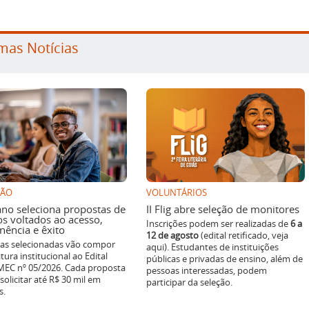
mas Notícias
SÃO
VOLUNTÁRIOS
ano seleciona propostas de
II Flig abre seleção de monitores
os voltados ao acesso,
Inscrições podem ser realizadas de
6 a
ência e êxito
12 de agosto
(edital retificado, veja
ivas selecionadas vão compor
aqui). Estudantes de instituições
tura institucional ao Edital
públicas e privadas de ensino, além de
EC nº 05/2026. Cada proposta
pessoas interessadas, podem
solicitar até R$ 30 mil em
participar da seleção.
s.