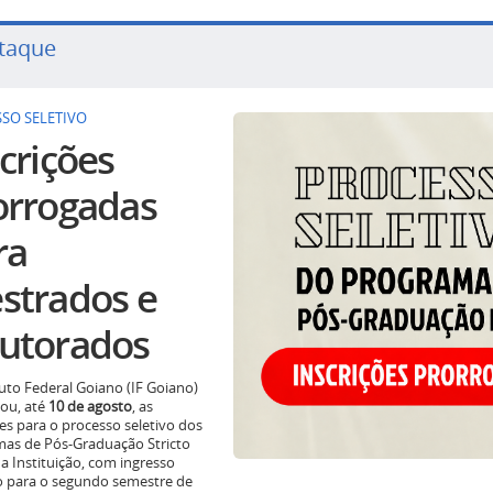
taque
SO SELETIVO
crições
orrogadas
ra
strados e
utorados
tuto Federal Goiano (IF Goiano)
ou, até
10 de agosto
, as
ões para o processo seletivo dos
as de Pós-Graduação Stricto
a Instituição, com ingresso
o para o segundo semestre de