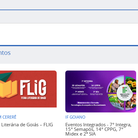
ntos
 CERERÊ
IF GOIANO
a Literária de Goiás – FLIG
Eventos Integrados - 7° Integra,
15° Semapós, 14° CPPG, 7°
Midex e 2ª SIA