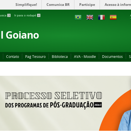
Simplifique!
Comunica BR
Participe
Acesso à infor
 busca
3
Ir para o rodapé
4
al Goiano
Contato
Pag Tesouro
Biblioteca
AVA - Moodle
Documentos
S