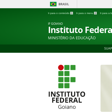
BRASIL
Ir para o conteúdo
1
Ir para o menu
2
Ir para a
IF GOIANO
Instituto Feder
MINISTÉRIO DA EDUCAÇÃO
SUAP