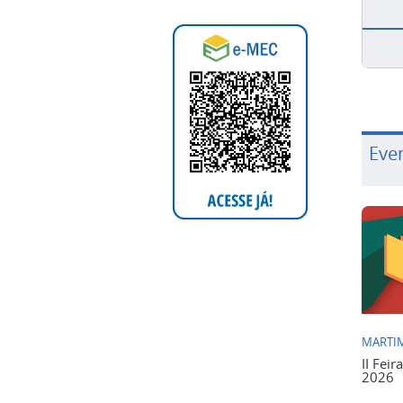
Eve
MARTIM
II Feir
2026