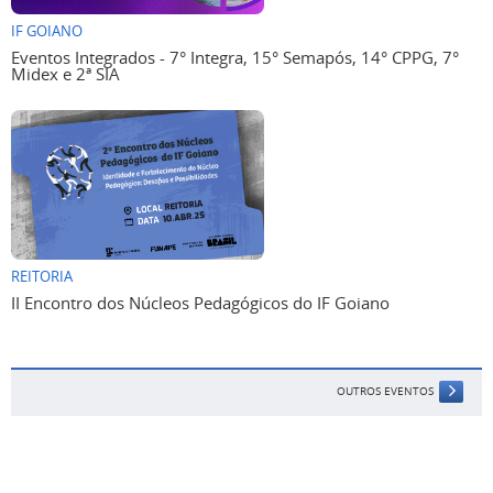
IF GOIANO
Eventos Integrados - 7° Integra, 15° Semapós, 14° CPPG, 7°
Midex e 2ª SIA
REITORIA
II Encontro dos Núcleos Pedagógicos do IF Goiano
OUTROS EVENTOS