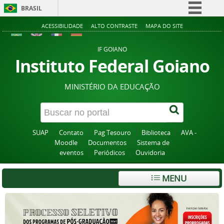
BRASIL
Simplifique!
ACESSIBILIDADE
ALTO CONTRASTE
MAPA DO SITE
Comunica BR
IF GOIANO
Participe
Instituto Federal Goiano
Acesso à informação
MINISTÉRIO DA EDUCAÇÃO
Legislação
Canais
SUAP
Contato
Pag Tesouro
Biblioteca
AVA -
Moodle
Documentos
Sistema de
eventos
Periódicos
Ouvidoria
MENU