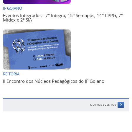
IF GOIANO
Eventos Integrados - 7° Integra, 15° Semapós, 14° CPPG, 7°
Midex e 2ª SIA
REITORIA
II Encontro dos Núcleos Pedagógicos do IF Goiano
OUTROS EVENTOS