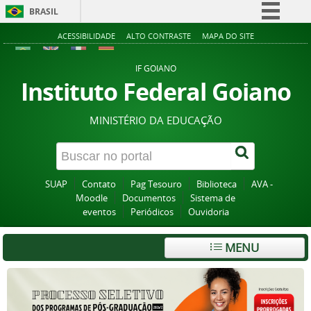
BRASIL
Simplifique!
ACESSIBILIDADE
ALTO CONTRASTE
MAPA DO SITE
Comunica BR
IF GOIANO
Participe
Instituto Federal Goiano
Acesso à informação
MINISTÉRIO DA EDUCAÇÃO
Legislação
Canais
SUAP
Contato
Pag Tesouro
Biblioteca
AVA -
Moodle
Documentos
Sistema de
eventos
Periódicos
Ouvidoria
MENU