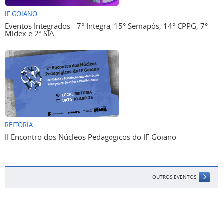
IF GOIANO
Eventos Integrados - 7° Integra, 15° Semapós, 14° CPPG, 7°
Midex e 2ª SIA
REITORIA
II Encontro dos Núcleos Pedagógicos do IF Goiano
OUTROS EVENTOS