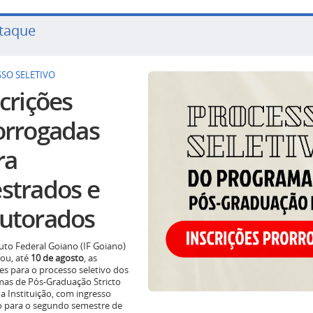
taque
SO SELETIVO
crições
orrogadas
ra
strados e
utorados
tuto Federal Goiano (IF Goiano)
ou, até
10 de agosto
, as
ões para o processo seletivo dos
as de Pós-Graduação Stricto
a Instituição, com ingresso
o para o segundo semestre de