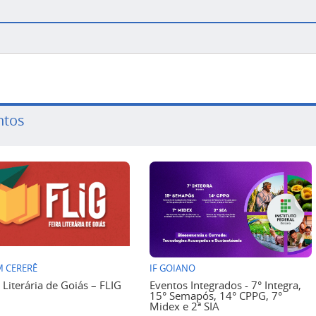
ntos
 CERERÊ
IF GOIANO
a Literária de Goiás – FLIG
Eventos Integrados - 7° Integra,
15° Semapós, 14° CPPG, 7°
Midex e 2ª SIA