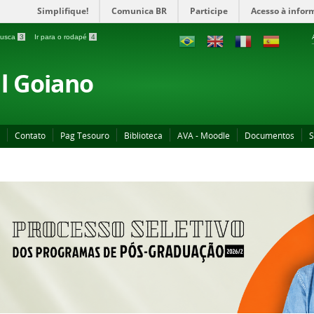
Simplifique!
Comunica BR
Participe
Acesso à infor
 busca
3
Ir para o rodapé
4
al Goiano
Contato
Pag Tesouro
Biblioteca
AVA - Moodle
Documentos
S