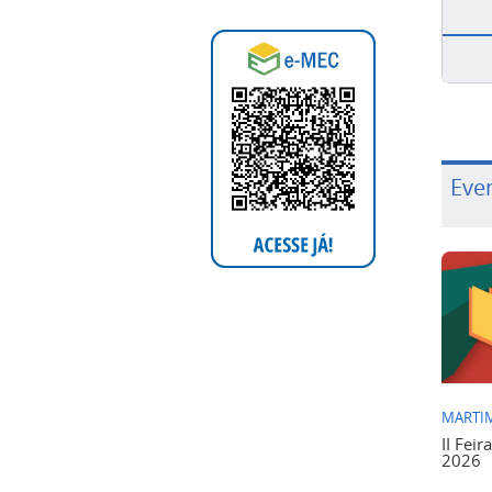
Eve
MARTIM
II Feir
2026