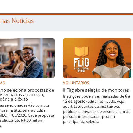
mas Notícias
SÃO
VOLUNTÁRIOS
ano seleciona propostas de
II Flig abre seleção de monitores
os voltados ao acesso,
Inscrições podem ser realizadas de
6 a
ência e êxito
12 de agosto
(edital retificado, veja
ivas selecionadas vão compor
aqui). Estudantes de instituições
tura institucional ao Edital
públicas e privadas de ensino, além de
EC nº 05/2026. Cada proposta
pessoas interessadas, podem
solicitar até R$ 30 mil em
participar da seleção.
s.