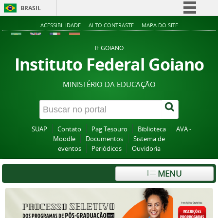
BRASIL
Simplifique!
ACESSIBILIDADE
ALTO CONTRASTE
MAPA DO SITE
Comunica BR
IF GOIANO
Participe
Instituto Federal Goiano
Acesso à informação
MINISTÉRIO DA EDUCAÇÃO
Legislação
Canais
SUAP
Contato
Pag Tesouro
Biblioteca
AVA -
Moodle
Documentos
Sistema de
eventos
Periódicos
Ouvidoria
MENU