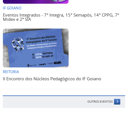
IF GOIANO
Eventos Integrados - 7° Integra, 15° Semapós, 14° CPPG, 7°
Midex e 2ª SIA
REITORIA
II Encontro dos Núcleos Pedagógicos do IF Goiano
OUTROS EVENTOS