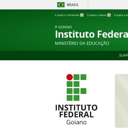
BRASIL
Ir para o conteúdo
1
Ir para o menu
2
Ir para a
IF GOIANO
Instituto Feder
MINISTÉRIO DA EDUCAÇÃO
SUAP