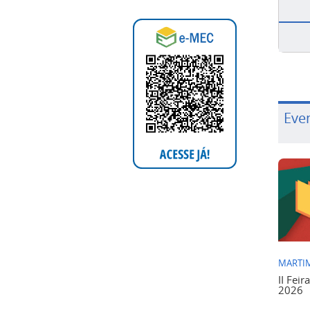
Eve
MARTIM
II Feir
2026