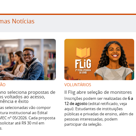
mas Notícias
SÃO
VOLUNTÁRIOS
ano seleciona propostas de
II Flig abre seleção de monitores
os voltados ao acesso,
Inscrições podem ser realizadas de
6 a
ência e êxito
12 de agosto
(edital retificado, veja
ivas selecionadas vão compor
aqui). Estudantes de instituições
tura institucional ao Edital
públicas e privadas de ensino, além de
EC nº 05/2026. Cada proposta
pessoas interessadas, podem
solicitar até R$ 30 mil em
participar da seleção.
s.