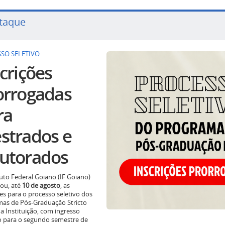
taque
SO SELETIVO
crições
orrogadas
ra
strados e
utorados
tuto Federal Goiano (IF Goiano)
ou, até
10 de agosto
, as
ões para o processo seletivo dos
as de Pós-Graduação Stricto
a Instituição, com ingresso
o para o segundo semestre de