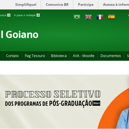
Simplifique!
Comunica BR
Participe
Acesso à infor
 busca
3
Ir para o rodapé
4
al Goiano
Contato
Pag Tesouro
Biblioteca
AVA - Moodle
Documentos
S