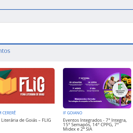
ntos
 CERERÊ
IF GOIANO
a Literária de Goiás – FLIG
Eventos Integrados - 7° Integra,
15° Semapós, 14° CPPG, 7°
Midex e 2ª SIA