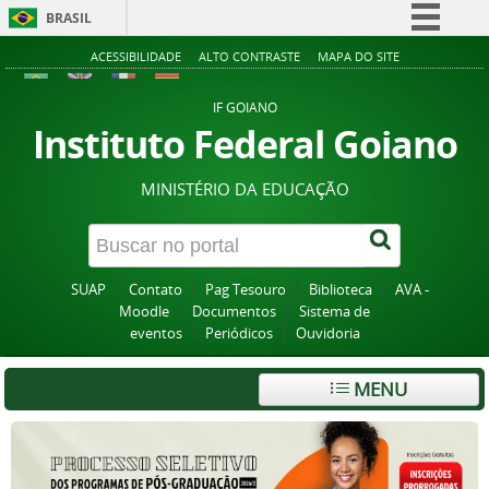
BRASIL
Simplifique!
ACESSIBILIDADE
ALTO CONTRASTE
MAPA DO SITE
Comunica BR
IF GOIANO
Participe
Instituto Federal Goiano
Acesso à informação
MINISTÉRIO DA EDUCAÇÃO
Legislação
Canais
SUAP
Contato
Pag Tesouro
Biblioteca
AVA -
Moodle
Documentos
Sistema de
eventos
Periódicos
Ouvidoria
MENU