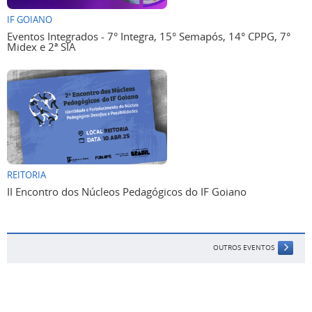
IF GOIANO
Eventos Integrados - 7° Integra, 15° Semapós, 14° CPPG, 7°
Midex e 2ª SIA
REITORIA
II Encontro dos Núcleos Pedagógicos do IF Goiano
OUTROS EVENTOS