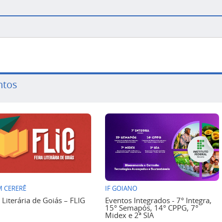
ntos
 CERERÊ
IF GOIANO
a Literária de Goiás – FLIG
Eventos Integrados - 7° Integra,
15° Semapós, 14° CPPG, 7°
Midex e 2ª SIA