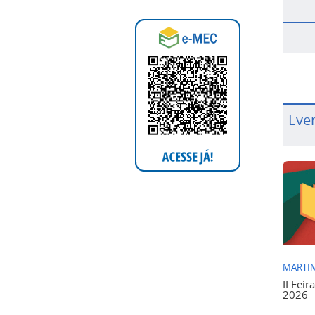
Eve
MARTIM
II Feir
2026