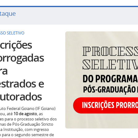
taque
SO SELETIVO
crições
orrogadas
ra
strados e
utorados
tuto Federal Goiano (IF Goiano)
ou, até
10 de agosto
, as
ões para o processo seletivo dos
as de Pós-Graduação Stricto
a Instituição, com ingresso
o para o segundo semestre de