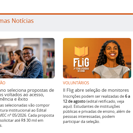
mas Notícias
SÃO
VOLUNTÁRIOS
ano seleciona propostas de
II Flig abre seleção de monitores
os voltados ao acesso,
Inscrições podem ser realizadas de
6 a
ência e êxito
12 de agosto
(edital retificado, veja
ivas selecionadas vão compor
aqui). Estudantes de instituições
tura institucional ao Edital
públicas e privadas de ensino, além de
EC nº 05/2026. Cada proposta
pessoas interessadas, podem
solicitar até R$ 30 mil em
participar da seleção.
s.