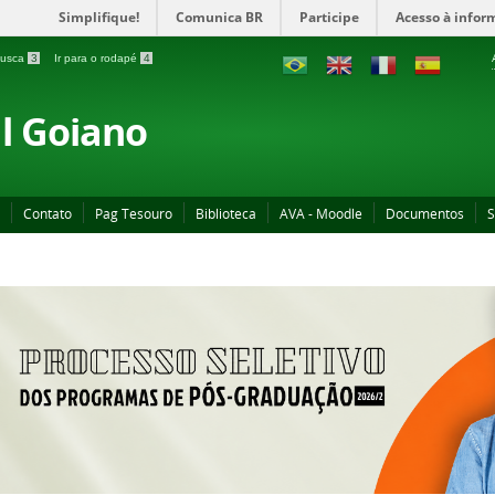
Simplifique!
Comunica BR
Participe
Acesso à infor
 busca
3
Ir para o rodapé
4
al Goiano
Contato
Pag Tesouro
Biblioteca
AVA - Moodle
Documentos
S