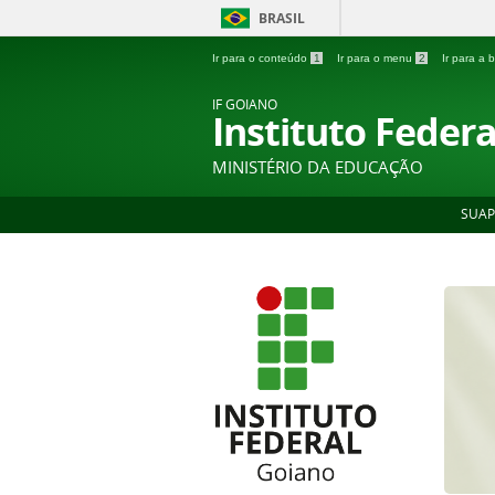
BRASIL
Ir para o conteúdo
1
Ir para o menu
2
Ir para a
IF GOIANO
Instituto Feder
MINISTÉRIO DA EDUCAÇÃO
SUAP