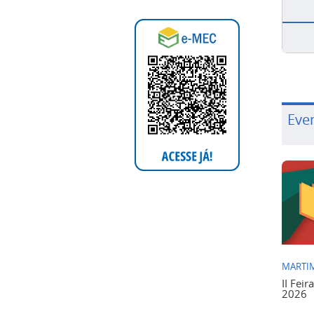
Eve
MARTIM
II Feir
2026