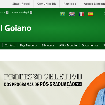
Simplifique!
Comunica BR
Participe
Acesso à infor
 busca
3
Ir para o rodapé
4
al Goiano
Contato
Pag Tesouro
Biblioteca
AVA - Moodle
Documentos
S