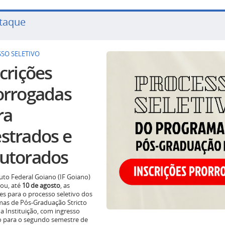
taque
SO SELETIVO
crições
orrogadas
ra
strados e
utorados
tuto Federal Goiano (IF Goiano)
ou, até
10 de agosto
, as
ões para o processo seletivo dos
as de Pós-Graduação Stricto
a Instituição, com ingresso
o para o segundo semestre de