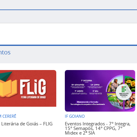
ntos
 CERERÊ
IF GOIANO
a Literária de Goiás – FLIG
Eventos Integrados - 7° Integra,
15° Semapós, 14° CPPG, 7°
Midex e 2ª SIA