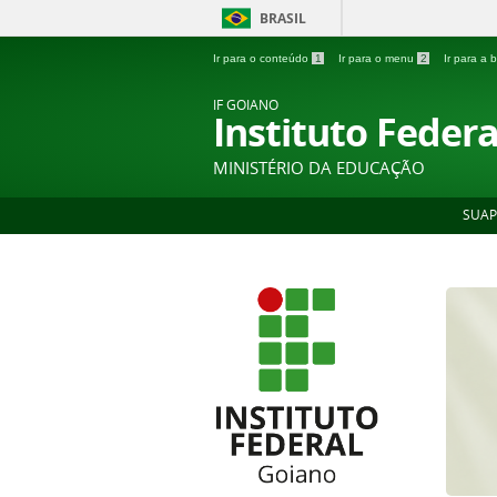
BRASIL
Ir para o conteúdo
1
Ir para o menu
2
Ir para a
IF GOIANO
Instituto Feder
MINISTÉRIO DA EDUCAÇÃO
SUAP