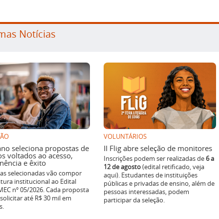
mas Notícias
SÃO
VOLUNTÁRIOS
ano seleciona propostas de
II Flig abre seleção de monitores
os voltados ao acesso,
Inscrições podem ser realizadas de
6 a
ência e êxito
12 de agosto
(edital retificado, veja
ivas selecionadas vão compor
aqui). Estudantes de instituições
tura institucional ao Edital
públicas e privadas de ensino, além de
EC nº 05/2026. Cada proposta
pessoas interessadas, podem
solicitar até R$ 30 mil em
participar da seleção.
s.