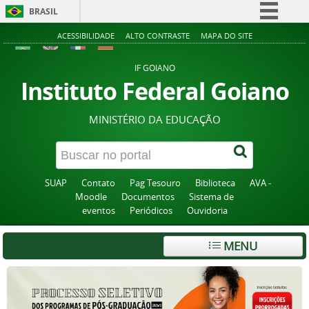
BRASIL
Simplifique!
ACESSIBILIDADE
ALTO CONTRASTE
MAPA DO SITE
Comunica BR
IF GOIANO
Participe
Instituto Federal Goiano
Acesso à informação
MINISTÉRIO DA EDUCAÇÃO
Legislação
Canais
SUAP
Contato
Pag Tesouro
Biblioteca
AVA -
Moodle
Documentos
Sistema de
eventos
Periódicos
Ouvidoria
MENU