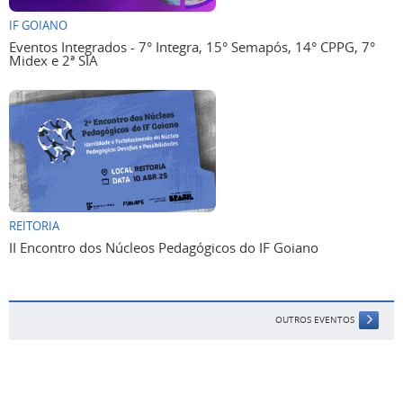
IF GOIANO
Eventos Integrados - 7° Integra, 15° Semapós, 14° CPPG, 7°
Midex e 2ª SIA
REITORIA
II Encontro dos Núcleos Pedagógicos do IF Goiano
OUTROS EVENTOS