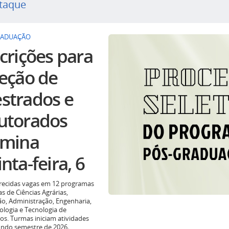
taque
RADUAÇÃO
crições para
leção de
strados e
utorados
rmina
nta-feira, 6
recidas vagas em 12 programas
as de Ciências Agrárias,
o, Administração, Engenharia,
ologia e Tecnologia de
os. Turmas iniciam atividades
undo semestre de 2026
.