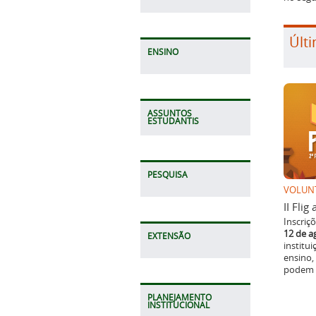
Últi
ENSINO
ASSUNTOS
ESTUDANTIS
PESQUISA
VOLUN
II Fli
Inscriç
12 de a
EXTENSÃO
institu
ensino,
podem p
PLANEJAMENTO
INSTITUCIONAL