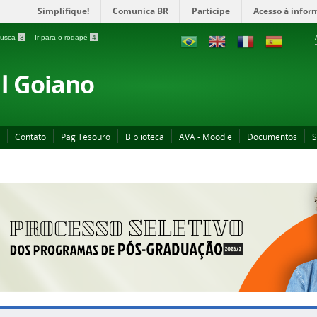
Simplifique!
Comunica BR
Participe
Acesso à infor
 busca
3
Ir para o rodapé
4
al Goiano
Contato
Pag Tesouro
Biblioteca
AVA - Moodle
Documentos
S