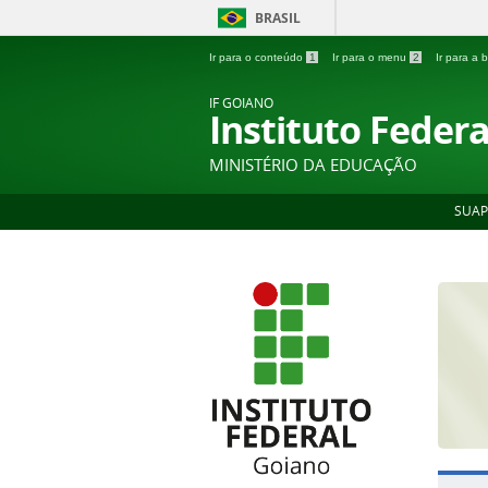
BRASIL
Ir para o conteúdo
1
Ir para o menu
2
Ir para a
IF GOIANO
Instituto Feder
MINISTÉRIO DA EDUCAÇÃO
SUAP