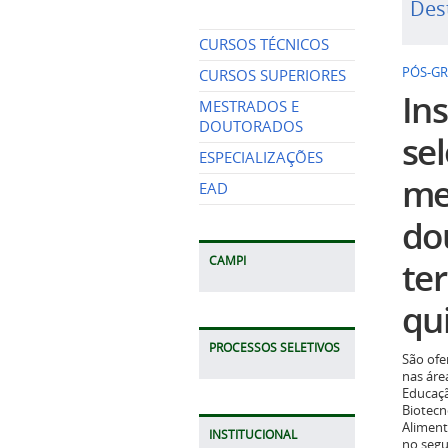
Des
CURSOS TÉCNICOS
PÓS-G
CURSOS SUPERIORES
Ins
MESTRADOS E
DOUTORADOS
se
ESPECIALIZAÇÕES
me
EAD
do
CAMPI
te
qui
PROCESSOS SELETIVOS
São ofe
nas áre
Educaçã
Biotecn
Aliment
INSTITUCIONAL
no seg