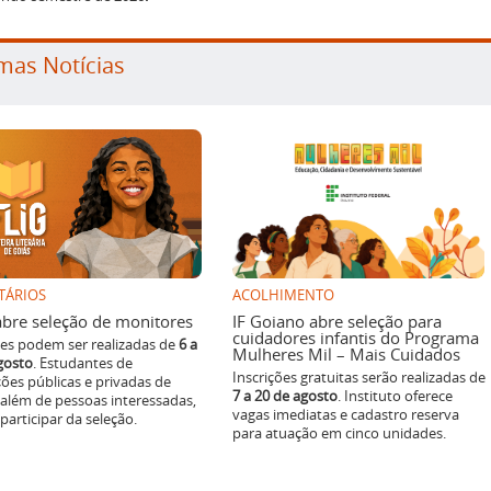
mas Notícias
TÁRIOS
ACOLHIMENTO
g abre seleção de monitores
IF Goiano abre seleção para
cuidadores infantis do Programa
ões podem ser realizadas de
6 a
Mulheres Mil – Mais Cuidados
gosto
. Estudantes de
Inscrições gratuitas serão realizadas de
ições públicas e privadas de
7 a 20 de agosto
. Instituto oferece
 além de pessoas interessadas,
vagas imediatas e cadastro reserva
articipar da seleção.
para atuação em cinco unidades.