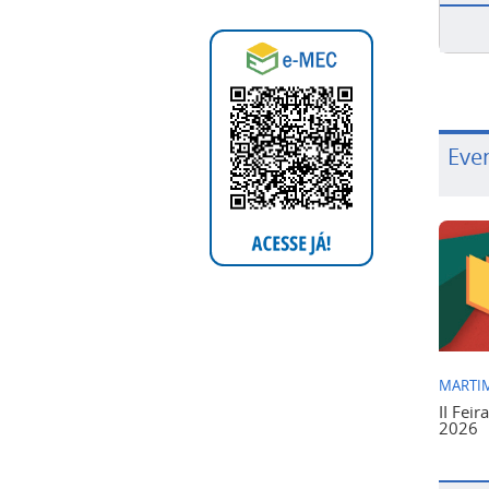
Eve
MARTIM
II Feir
2026