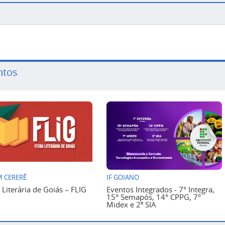
ntos
 CERERÊ
IF GOIANO
a Literária de Goiás – FLIG
Eventos Integrados - 7° Integra,
15° Semapós, 14° CPPG, 7°
Midex e 2ª SIA