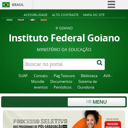
BRASIL
Simplifique!
ACESSIBILIDADE
ALTO CONTRASTE
MAPA DO SITE
Comunica BR
IF GOIANO
Participe
Instituto Federal Goiano
Acesso à informação
MINISTÉRIO DA EDUCAÇÃO
Legislação
Canais
SUAP
Contato
Pag Tesouro
Biblioteca
AVA -
Moodle
Documentos
Sistema de
eventos
Periódicos
Ouvidoria
MENU