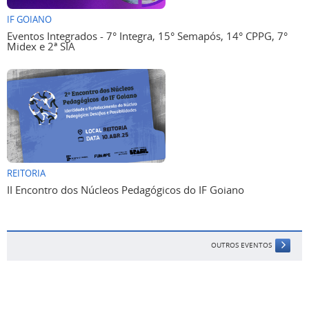
IF GOIANO
Eventos Integrados - 7° Integra, 15° Semapós, 14° CPPG, 7°
Midex e 2ª SIA
REITORIA
II Encontro dos Núcleos Pedagógicos do IF Goiano
OUTROS EVENTOS