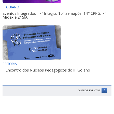
IF GOIANO
Eventos Integrados - 7° Integra, 15° Semapós, 14° CPPG, 7°
Midex e 2ª SIA
REITORIA
II Encontro dos Núcleos Pedagógicos do IF Goiano
OUTROS EVENTOS