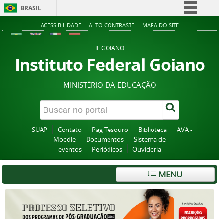
BRASIL
Simplifique!
ACESSIBILIDADE
ALTO CONTRASTE
MAPA DO SITE
Comunica BR
IF GOIANO
Participe
Instituto Federal Goiano
Acesso à informação
MINISTÉRIO DA EDUCAÇÃO
Legislação
Canais
SUAP
Contato
Pag Tesouro
Biblioteca
AVA -
Moodle
Documentos
Sistema de
eventos
Periódicos
Ouvidoria
MENU