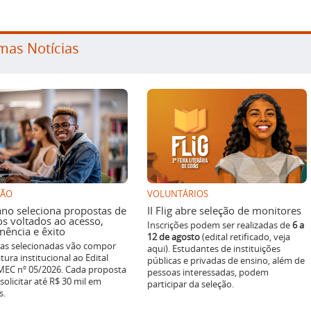
mas Notícias
SÃO
VOLUNTÁRIOS
ano seleciona propostas de
II Flig abre seleção de monitores
os voltados ao acesso,
Inscrições podem ser realizadas de
6 a
ência e êxito
12 de agosto
(edital retificado, veja
ivas selecionadas vão compor
aqui). Estudantes de instituições
tura institucional ao Edital
públicas e privadas de ensino, além de
EC nº 05/2026. Cada proposta
pessoas interessadas, podem
solicitar até R$ 30 mil em
participar da seleção.
s.