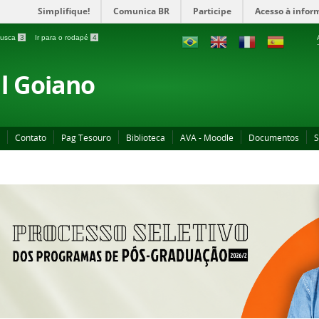
Simplifique!
Comunica BR
Participe
Acesso à infor
 busca
3
Ir para o rodapé
4
al Goiano
Contato
Pag Tesouro
Biblioteca
AVA - Moodle
Documentos
S