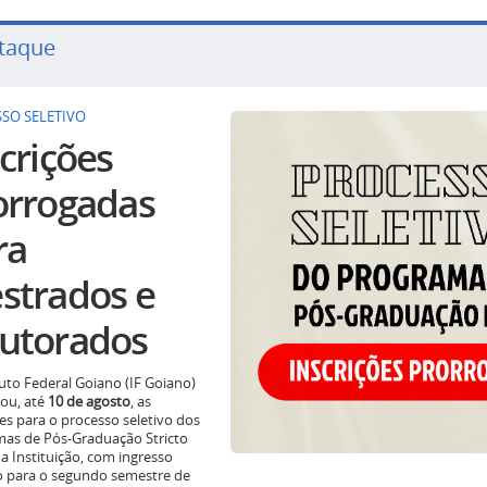
taque
SO SELETIVO
crições
orrogadas
ra
strados e
utorados
tuto Federal Goiano (IF Goiano)
ou, até
10 de agosto
, as
ões para o processo seletivo dos
as de Pós-Graduação Stricto
a Instituição, com ingresso
o para o segundo semestre de