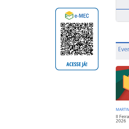
Eve
MARTIM
II Feir
2026