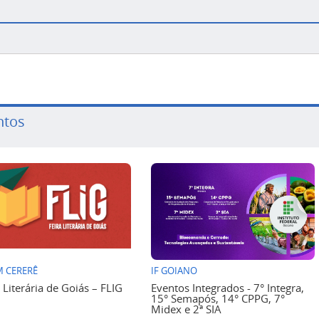
ntos
 CERERÊ
IF GOIANO
a Literária de Goiás – FLIG
Eventos Integrados - 7° Integra,
15° Semapós, 14° CPPG, 7°
Midex e 2ª SIA