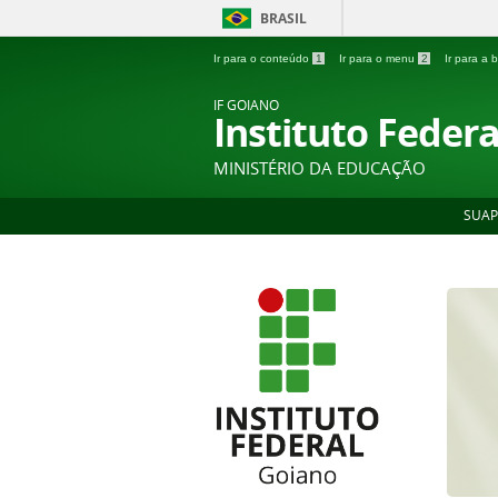
BRASIL
Ir para o conteúdo
1
Ir para o menu
2
Ir para a
IF GOIANO
Instituto Feder
MINISTÉRIO DA EDUCAÇÃO
SUAP