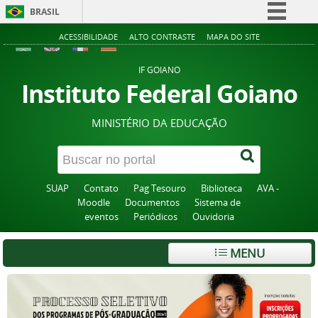
BRASIL
Simplifique!
ACESSIBILIDADE
ALTO CONTRASTE
MAPA DO SITE
Comunica BR
IF GOIANO
Participe
Instituto Federal Goiano
Acesso à informação
MINISTÉRIO DA EDUCAÇÃO
Legislação
Canais
SUAP
Contato
Pag Tesouro
Biblioteca
AVA -
Moodle
Documentos
Sistema de
eventos
Periódicos
Ouvidoria
MENU