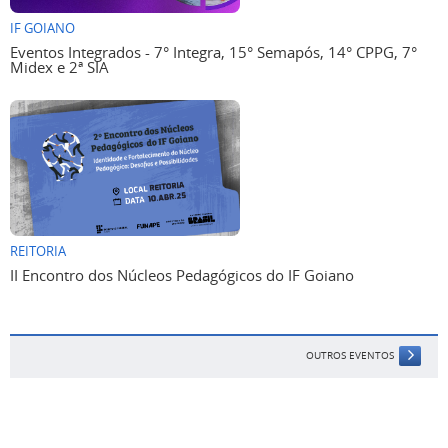
IF GOIANO
Eventos Integrados - 7° Integra, 15° Semapós, 14° CPPG, 7°
Midex e 2ª SIA
REITORIA
II Encontro dos Núcleos Pedagógicos do IF Goiano
OUTROS EVENTOS