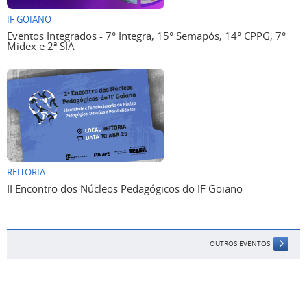
IF GOIANO
Eventos Integrados - 7° Integra, 15° Semapós, 14° CPPG, 7°
Midex e 2ª SIA
REITORIA
II Encontro dos Núcleos Pedagógicos do IF Goiano
OUTROS EVENTOS