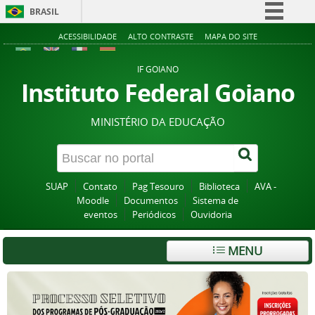
BRASIL
Simplifique!
ACESSIBILIDADE
ALTO CONTRASTE
MAPA DO SITE
Comunica BR
IF GOIANO
Participe
Instituto Federal Goiano
Acesso à informação
MINISTÉRIO DA EDUCAÇÃO
Legislação
Canais
SUAP
Contato
Pag Tesouro
Biblioteca
AVA -
Moodle
Documentos
Sistema de
eventos
Periódicos
Ouvidoria
MENU