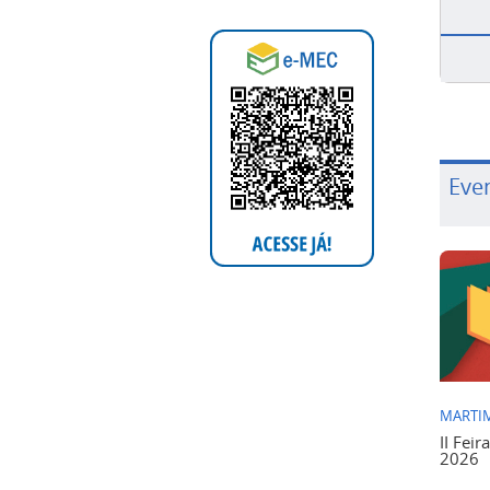
Eve
MARTIM
II Feir
2026