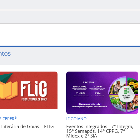
ntos
 CERERÊ
IF GOIANO
a Literária de Goiás – FLIG
Eventos Integrados - 7° Integra,
15° Semapós, 14° CPPG, 7°
Midex e 2ª SIA