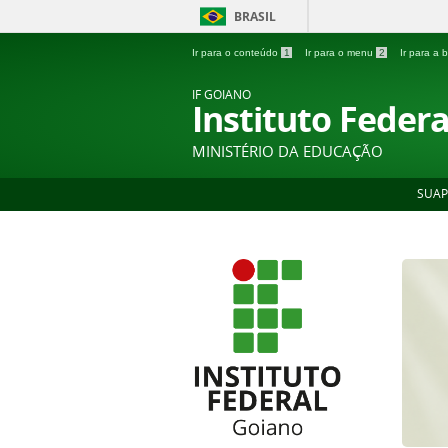
BRASIL
Ir para o conteúdo
1
Ir para o menu
2
Ir para a
IF GOIANO
Instituto Feder
MINISTÉRIO DA EDUCAÇÃO
SUAP