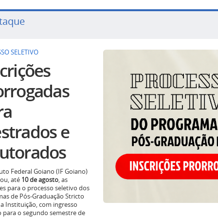
taque
SO SELETIVO
crições
orrogadas
ra
strados e
utorados
tuto Federal Goiano (IF Goiano)
ou, até
10 de agosto
, as
ões para o processo seletivo dos
as de Pós-Graduação Stricto
a Instituição, com ingresso
o para o segundo semestre de