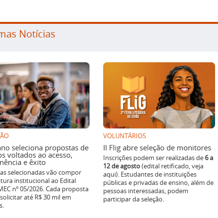
mas Notícias
SÃO
VOLUNTÁRIOS
ano seleciona propostas de
II Flig abre seleção de monitores
os voltados ao acesso,
Inscrições podem ser realizadas de
6 a
ência e êxito
12 de agosto
(edital retificado, veja
ivas selecionadas vão compor
aqui). Estudantes de instituições
tura institucional ao Edital
públicas e privadas de ensino, além de
EC nº 05/2026. Cada proposta
pessoas interessadas, podem
solicitar até R$ 30 mil em
participar da seleção.
s.