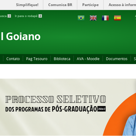
Simplifique!
Comunica BR
Participe
Acesso à infor
 busca
3
Ir para o rodapé
4
al Goiano
Contato
Pag Tesouro
Biblioteca
AVA - Moodle
Documentos
S