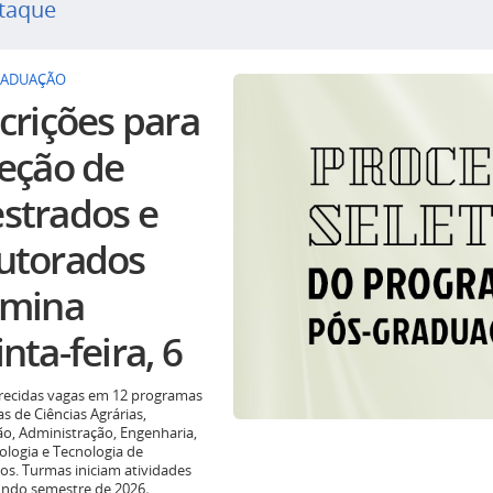
taque
RADUAÇÃO
crições para
leção de
strados e
utorados
rmina
nta-feira, 6
recidas vagas em 12 programas
as de Ciências Agrárias,
o, Administração, Engenharia,
ologia e Tecnologia de
os. Turmas iniciam atividades
undo semestre de 2026
.