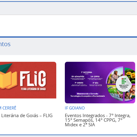
ntos
 CERERÊ
IF GOIANO
a Literária de Goiás – FLIG
Eventos Integrados - 7° Integra,
15° Semapós, 14° CPPG, 7°
Midex e 2ª SIA