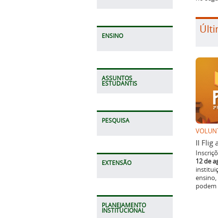
Últi
ENSINO
ASSUNTOS
ESTUDANTIS
PESQUISA
VOLUN
II Fli
Inscriç
12 de a
EXTENSÃO
institu
ensino,
podem p
PLANEJAMENTO
INSTITUCIONAL