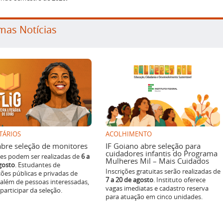
mas Notícias
TÁRIOS
ACOLHIMENTO
g abre seleção de monitores
IF Goiano abre seleção para
cuidadores infantis do Programa
ões podem ser realizadas de
6 a
Mulheres Mil – Mais Cuidados
gosto
. Estudantes de
Inscrições gratuitas serão realizadas de
ições públicas e privadas de
7 a 20 de agosto
. Instituto oferece
 além de pessoas interessadas,
vagas imediatas e cadastro reserva
articipar da seleção.
para atuação em cinco unidades.