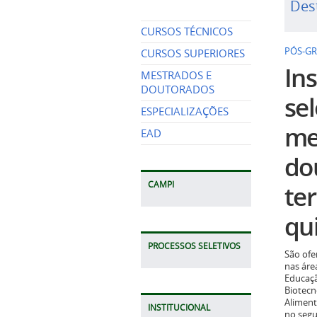
Des
CURSOS TÉCNICOS
PÓS-G
CURSOS SUPERIORES
Ins
MESTRADOS E
DOUTORADOS
se
ESPECIALIZAÇÕES
me
EAD
do
CAMPI
te
qui
PROCESSOS SELETIVOS
São ofe
nas áre
Educaçã
Biotecn
Aliment
INSTITUCIONAL
no seg