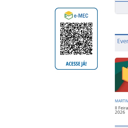
Eve
MARTIM
II Feir
2026