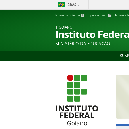
BRASIL
Ir para o conteúdo
1
Ir para o menu
2
Ir para a
IF GOIANO
Instituto Feder
MINISTÉRIO DA EDUCAÇÃO
SUAP