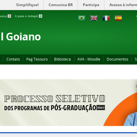
Simplifique!
Comunica BR
Participe
Acesso à infor
 busca
3
Ir para o rodapé
4
al Goiano
Contato
Pag Tesouro
Biblioteca
AVA - Moodle
Documentos
S