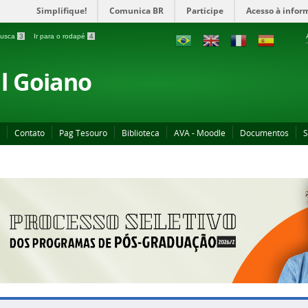
Simplifique!
Comunica BR
Participe
Acesso à infor
 busca
3
Ir para o rodapé
4
al Goiano
Contato
Pag Tesouro
Biblioteca
AVA - Moodle
Documentos
S