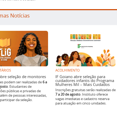
mas Notícias
TÁRIOS
ACOLHIMENTO
g abre seleção de monitores
IF Goiano abre seleção para
cuidadores infantis do Programa
ões podem ser realizadas de
6 a
Mulheres Mil – Mais Cuidados
gosto
. Estudantes de
Inscrições gratuitas serão realizadas de
ições públicas e privadas de
7 a 20 de agosto
. Instituto oferece
 além de pessoas interessadas,
vagas imediatas e cadastro reserva
articipar da seleção.
para atuação em cinco unidades.