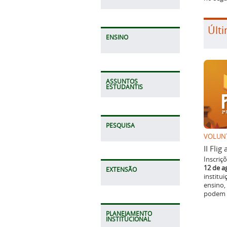
Últi
ENSINO
ASSUNTOS
ESTUDANTIS
PESQUISA
VOLUN
II Fli
Inscriç
12 de a
EXTENSÃO
institu
ensino,
podem p
PLANEJAMENTO
INSTITUCIONAL