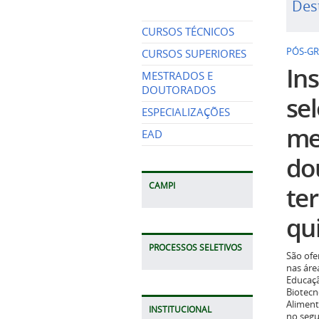
Des
CURSOS TÉCNICOS
PÓS-G
CURSOS SUPERIORES
Ins
MESTRADOS E
DOUTORADOS
se
ESPECIALIZAÇÕES
me
EAD
do
CAMPI
te
qui
PROCESSOS SELETIVOS
São ofe
nas áre
Educaçã
Biotecn
Aliment
INSTITUCIONAL
no seg