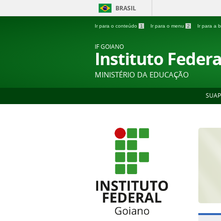
BRASIL
Ir para o conteúdo
1
Ir para o menu
2
Ir para a
IF GOIANO
Instituto Feder
MINISTÉRIO DA EDUCAÇÃO
SUAP