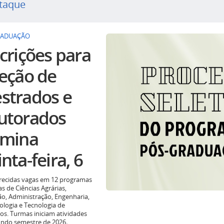
taque
RADUAÇÃO
crições para
leção de
strados e
utorados
rmina
nta-feira, 6
recidas vagas em 12 programas
as de Ciências Agrárias,
o, Administração, Engenharia,
ologia e Tecnologia de
os. Turmas iniciam atividades
undo semestre de 2026
.