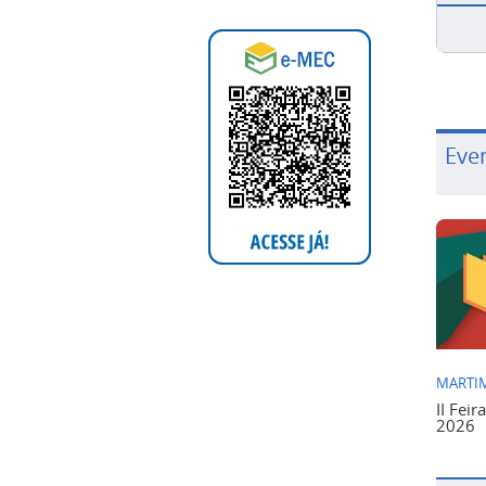
Eve
MARTIM
II Feir
2026