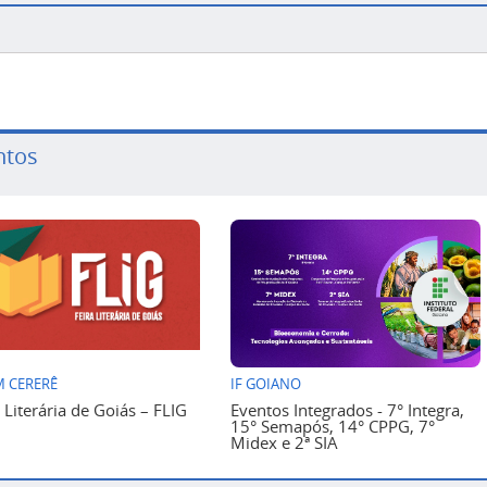
ntos
 CERERÊ
IF GOIANO
a Literária de Goiás – FLIG
Eventos Integrados - 7° Integra,
15° Semapós, 14° CPPG, 7°
Midex e 2ª SIA