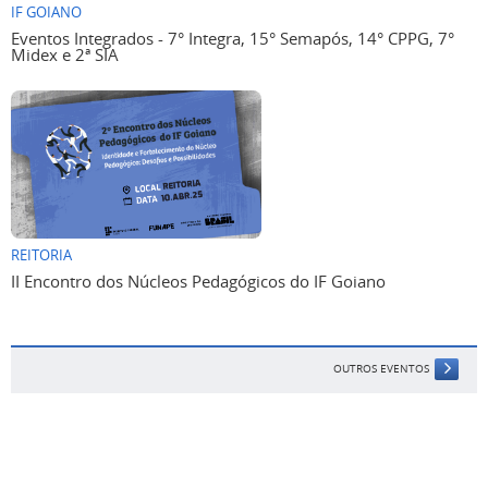
IF GOIANO
Eventos Integrados - 7° Integra, 15° Semapós, 14° CPPG, 7°
Midex e 2ª SIA
REITORIA
II Encontro dos Núcleos Pedagógicos do IF Goiano
OUTROS EVENTOS