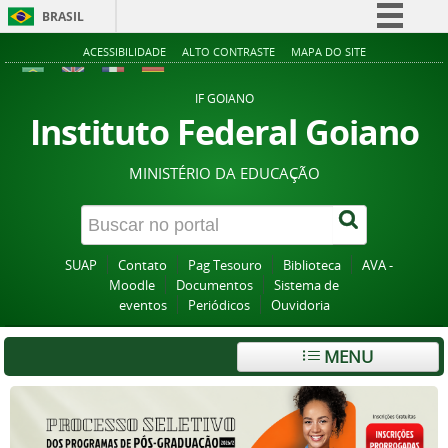
BRASIL
Simplifique!
ACESSIBILIDADE
ALTO CONTRASTE
MAPA DO SITE
Comunica BR
IF GOIANO
Participe
Instituto Federal Goiano
Acesso à informação
MINISTÉRIO DA EDUCAÇÃO
Legislação
Canais
SUAP
Contato
Pag Tesouro
Biblioteca
AVA -
Moodle
Documentos
Sistema de
eventos
Periódicos
Ouvidoria
MENU