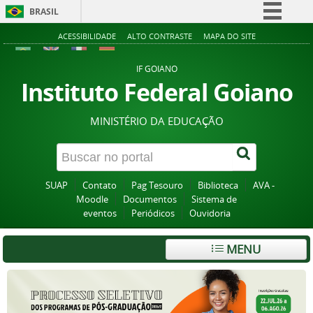
BRASIL
Simplifique!
ACESSIBILIDADE
ALTO CONTRASTE
MAPA DO SITE
Comunica BR
IF GOIANO
Participe
Instituto Federal Goiano
Acesso à informação
MINISTÉRIO DA EDUCAÇÃO
Legislação
Canais
SUAP
Contato
Pag Tesouro
Biblioteca
AVA -
Moodle
Documentos
Sistema de
eventos
Periódicos
Ouvidoria
MENU