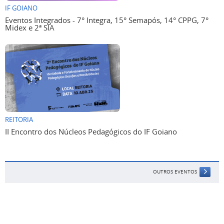
IF GOIANO
Eventos Integrados - 7° Integra, 15° Semapós, 14° CPPG, 7°
Midex e 2ª SIA
REITORIA
II Encontro dos Núcleos Pedagógicos do IF Goiano
OUTROS EVENTOS