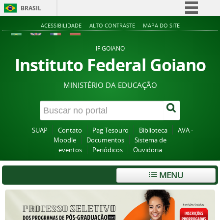
BRASIL
Simplifique!
ACESSIBILIDADE
ALTO CONTRASTE
MAPA DO SITE
Comunica BR
IF GOIANO
Participe
Instituto Federal Goiano
Acesso à informação
MINISTÉRIO DA EDUCAÇÃO
Legislação
Canais
SUAP
Contato
Pag Tesouro
Biblioteca
AVA -
Moodle
Documentos
Sistema de
eventos
Periódicos
Ouvidoria
MENU