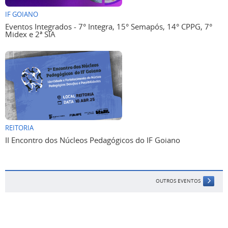
IF GOIANO
Eventos Integrados - 7° Integra, 15° Semapós, 14° CPPG, 7°
Midex e 2ª SIA
REITORIA
II Encontro dos Núcleos Pedagógicos do IF Goiano
OUTROS EVENTOS