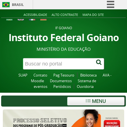
BRASIL
Simplifique!
ACESSIBILIDADE
ALTO CONTRASTE
MAPA DO SITE
Comunica BR
IF GOIANO
Participe
Instituto Federal Goiano
Acesso à informação
MINISTÉRIO DA EDUCAÇÃO
Legislação
Canais
SUAP
Contato
Pag Tesouro
Biblioteca
AVA -
Moodle
Documentos
Sistema de
eventos
Periódicos
Ouvidoria
MENU