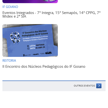
IF GOIANO
Eventos Integrados - 7° Integra, 15° Semapós, 14° CPPG, 7°
Midex e 2ª SIA
REITORIA
II Encontro dos Núcleos Pedagógicos do IF Goiano
OUTROS EVENTOS