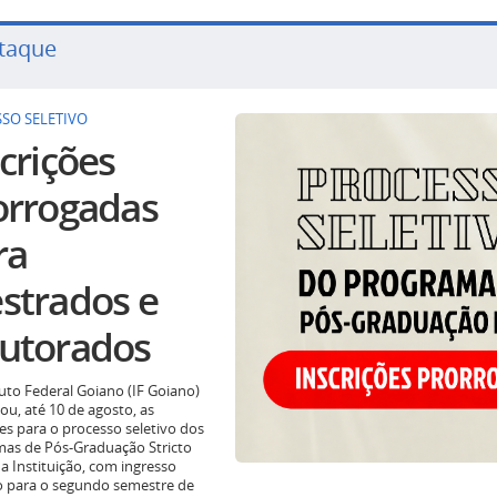
taque
SO SELETIVO
crições
orrogadas
ra
strados e
utorados
tuto Federal Goiano (IF Goiano)
ou, até 10 de agosto, as
ões para o processo seletivo dos
as de Pós-Graduação Stricto
a Instituição, com ingresso
o para o segundo semestre de