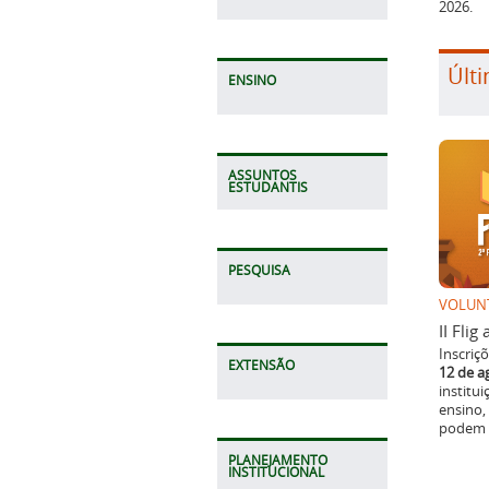
2026.
Últi
ENSINO
ASSUNTOS
ESTUDANTIS
PESQUISA
VOLUN
II Fli
Inscriç
EXTENSÃO
12 de a
institu
ensino,
podem p
PLANEJAMENTO
INSTITUCIONAL