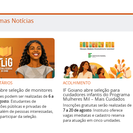
mas Notícias
TÁRIOS
ACOLHIMENTO
g abre seleção de monitores
IF Goiano abre seleção para
cuidadores infantis do Programa
ões podem ser realizadas de
6 a
Mulheres Mil – Mais Cuidados
gosto
. Estudantes de
Inscrições gratuitas serão realizadas de
ições públicas e privadas de
7 a 20 de agosto
. Instituto oferece
 além de pessoas interessadas,
vagas imediatas e cadastro reserva
articipar da seleção.
para atuação em cinco unidades.