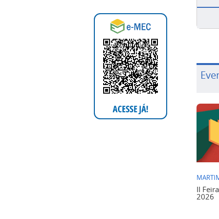
Eve
MARTIM
II Feir
2026