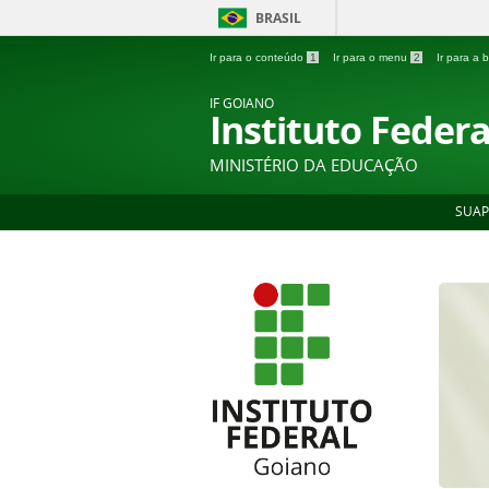
BRASIL
Ir para o conteúdo
1
Ir para o menu
2
Ir para a
IF GOIANO
Instituto Feder
MINISTÉRIO DA EDUCAÇÃO
SUAP