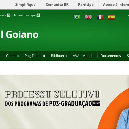
Simplifique!
Comunica BR
Participe
Acesso à infor
 busca
3
Ir para o rodapé
4
al Goiano
Contato
Pag Tesouro
Biblioteca
AVA - Moodle
Documentos
S