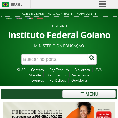
BRASIL
Simplifique!
ACESSIBILIDADE
ALTO CONTRASTE
MAPA DO SITE
Comunica BR
IF GOIANO
Participe
Instituto Federal Goiano
Acesso à informação
MINISTÉRIO DA EDUCAÇÃO
Legislação
Canais
SUAP
Contato
Pag Tesouro
Biblioteca
AVA -
Moodle
Documentos
Sistema de
eventos
Periódicos
Ouvidoria
MENU