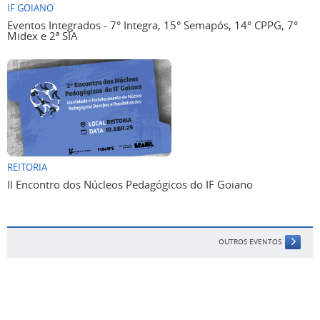
IF GOIANO
Eventos Integrados - 7° Integra, 15° Semapós, 14° CPPG, 7°
Midex e 2ª SIA
REITORIA
II Encontro dos Núcleos Pedagógicos do IF Goiano
OUTROS EVENTOS