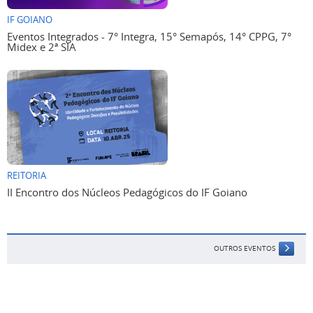
IF GOIANO
Eventos Integrados - 7° Integra, 15° Semapós, 14° CPPG, 7°
Midex e 2ª SIA
REITORIA
II Encontro dos Núcleos Pedagógicos do IF Goiano
OUTROS EVENTOS