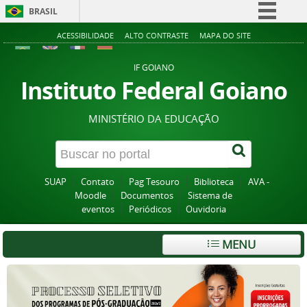
BRASIL
Simplifique!
ACESSIBILIDADE
ALTO CONTRASTE
MAPA DO SITE
Comunica BR
IF GOIANO
Participe
Instituto Federal Goiano
Acesso à informação
MINISTÉRIO DA EDUCAÇÃO
Legislação
Canais
SUAP
Contato
Pag Tesouro
Biblioteca
AVA -
Moodle
Documentos
Sistema de
eventos
Periódicos
Ouvidoria
MENU