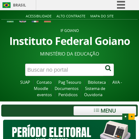
BRASIL
Simplifique!
ACESSIBILIDADE
ALTO CONTRASTE
MAPA DO SITE
Comunica BR
IF GOIANO
Participe
Instituto Federal Goiano
Acesso à informação
MINISTÉRIO DA EDUCAÇÃO
Legislação
Canais
SUAP
Contato
Pag Tesouro
Biblioteca
AVA -
Moodle
Documentos
Sistema de
eventos
Periódicos
Ouvidoria
MENU