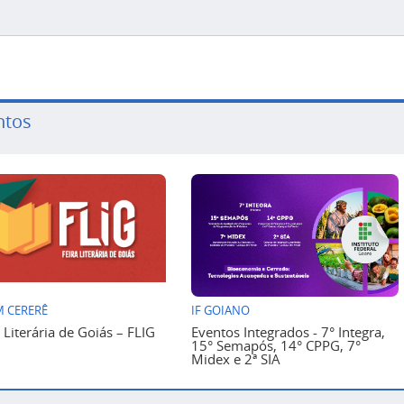
ntos
 CERERÊ
IF GOIANO
a Literária de Goiás – FLIG
Eventos Integrados - 7° Integra,
15° Semapós, 14° CPPG, 7°
Midex e 2ª SIA