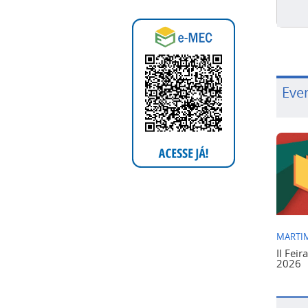
Eve
MARTIM
II Feir
2026