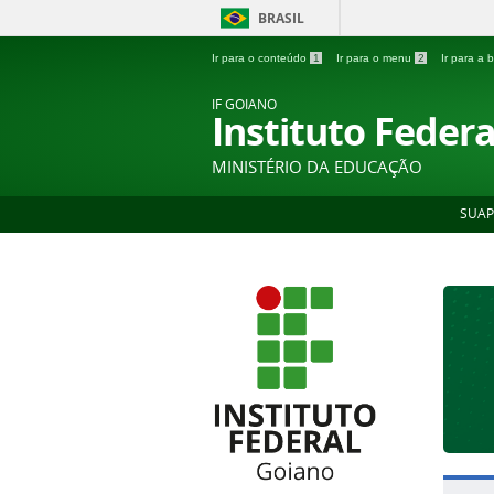
BRASIL
Ir para o conteúdo
1
Ir para o menu
2
Ir para a
IF GOIANO
Instituto Feder
MINISTÉRIO DA EDUCAÇÃO
SUAP