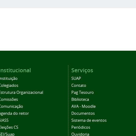
Institucional
Serviços
Instituição
SUAP
Colegiados
Contato
Estrutura Organizacional
Pag Tesouro
Comissões
Biblioteca
Comunicação
AVA - Moodle
Agenda do reitor
Documentos
SIASS
Sistema de eventos
Eleições CS
Periódicos
SEI/Suap
Ouvidoria