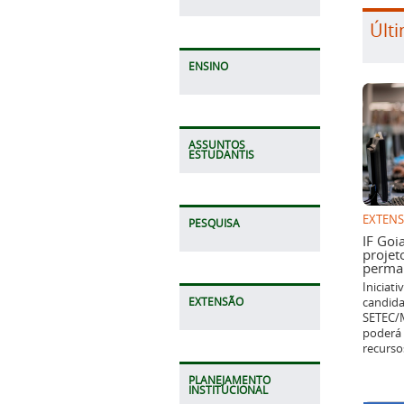
Últi
ENSINO
ASSUNTOS
ESTUDANTIS
EXTEN
PESQUISA
IF Goi
projet
perman
Iniciat
candida
EXTENSÃO
SETEC/M
poderá 
recurso
PLANEJAMENTO
INSTITUCIONAL