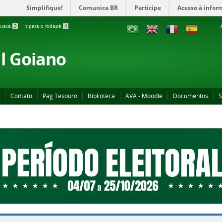
Simplifique!
Comunica BR
Participe
Acesso à infor
 busca
3
Ir para o rodapé
4
al Goiano
Contato
Pag Tesouro
Biblioteca
AVA - Moodle
Documentos
S