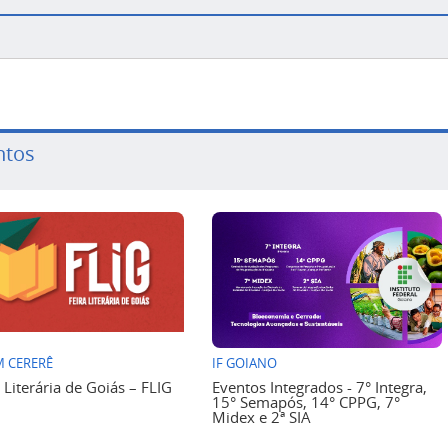
ntos
 CERERÊ
IF GOIANO
a Literária de Goiás – FLIG
Eventos Integrados - 7° Integra,
15° Semapós, 14° CPPG, 7°
Midex e 2ª SIA