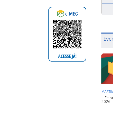
Eve
MARTIM
II Feir
2026