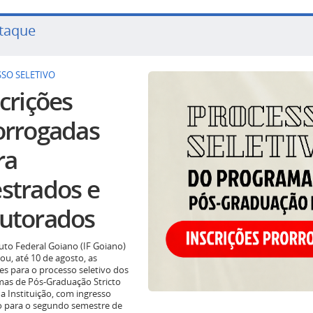
taque
SO SELETIVO
crições
orrogadas
ra
strados e
utorados
tuto Federal Goiano (IF Goiano)
ou, até 10 de agosto, as
ões para o processo seletivo dos
as de Pós-Graduação Stricto
a Instituição, com ingresso
o para o segundo semestre de