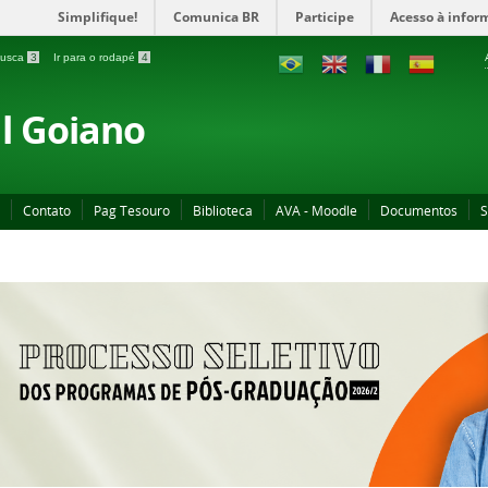
Simplifique!
Comunica BR
Participe
Acesso à infor
 busca
3
Ir para o rodapé
4
al Goiano
Contato
Pag Tesouro
Biblioteca
AVA - Moodle
Documentos
S