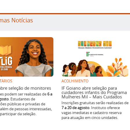
mas Notícias
TÁRIOS
ACOLHIMENTO
g abre seleção de monitores
IF Goiano abre seleção para
cuidadores infantis do Programa
ões podem ser realizadas de
6 a
Mulheres Mil – Mais Cuidados
gosto
. Estudantes de
Inscrições gratuitas serão realizadas de
ições públicas e privadas de
7 a 20 de agosto
. Instituto oferece
 além de pessoas interessadas,
vagas imediatas e cadastro reserva
articipar da seleção.
para atuação em cinco unidades.