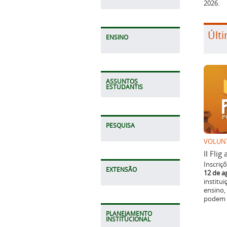
2026.
Últi
ENSINO
ASSUNTOS
ESTUDANTIS
PESQUISA
VOLUN
II Fli
Inscriç
EXTENSÃO
12 de a
institu
ensino,
podem p
PLANEJAMENTO
INSTITUCIONAL