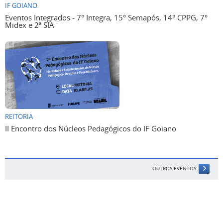
IF GOIANO
Eventos Integrados - 7° Integra, 15° Semapós, 14° CPPG, 7°
Midex e 2ª SIA
REITORIA
II Encontro dos Núcleos Pedagógicos do IF Goiano
OUTROS EVENTOS