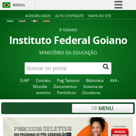
BRASIL
Simplifique!
ACESSIBILIDADE
ALTO CONTRASTE
MAPA DO SITE
Comunica BR
IF GOIANO
Participe
Instituto Federal Goiano
Acesso à informação
MINISTÉRIO DA EDUCAÇÃO
Legislação
Canais
SUAP
Contato
Pag Tesouro
Biblioteca
AVA -
Moodle
Documentos
Sistema de
eventos
Periódicos
Ouvidoria
MENU