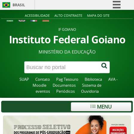
BRASIL
Simplifique!
ACESSIBILIDADE
ALTO CONTRASTE
MAPA DO SITE
Comunica BR
IF GOIANO
Participe
Instituto Federal Goiano
Acesso à informação
MINISTÉRIO DA EDUCAÇÃO
Legislação
Canais
SUAP
Contato
Pag Tesouro
Biblioteca
AVA -
Moodle
Documentos
Sistema de
eventos
Periódicos
Ouvidoria
MENU