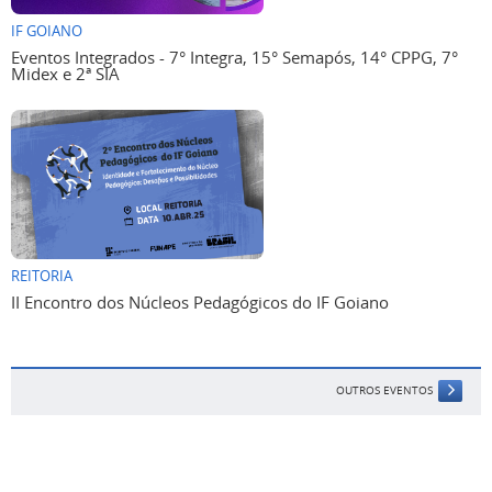
IF GOIANO
Eventos Integrados - 7° Integra, 15° Semapós, 14° CPPG, 7°
Midex e 2ª SIA
REITORIA
II Encontro dos Núcleos Pedagógicos do IF Goiano
OUTROS EVENTOS