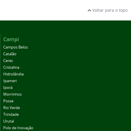
Voltar para o topo
Campi
Campos Belos
Catalão
Ceres
Cristalina
Hidrolândia
Ipameri
Iporá
Morrinhos
Posse
Rio Verde
Trindade
Urutaí
Polo de Inovação
Centro de Referência