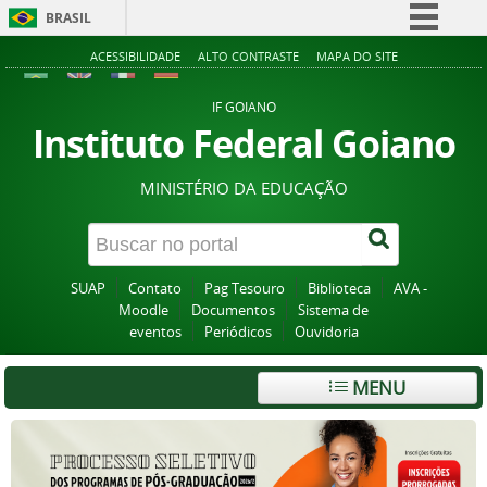
BRASIL
Simplifique!
ACESSIBILIDADE
ALTO CONTRASTE
MAPA DO SITE
Comunica BR
IF GOIANO
Participe
Instituto Federal Goiano
Acesso à informação
MINISTÉRIO DA EDUCAÇÃO
Legislação
Canais
SUAP
Contato
Pag Tesouro
Biblioteca
AVA -
Moodle
Documentos
Sistema de
eventos
Periódicos
Ouvidoria
MENU