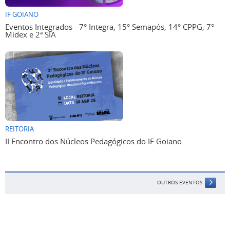
IF GOIANO
Eventos Integrados - 7° Integra, 15° Semapós, 14° CPPG, 7°
Midex e 2ª SIA
REITORIA
II Encontro dos Núcleos Pedagógicos do IF Goiano
OUTROS EVENTOS