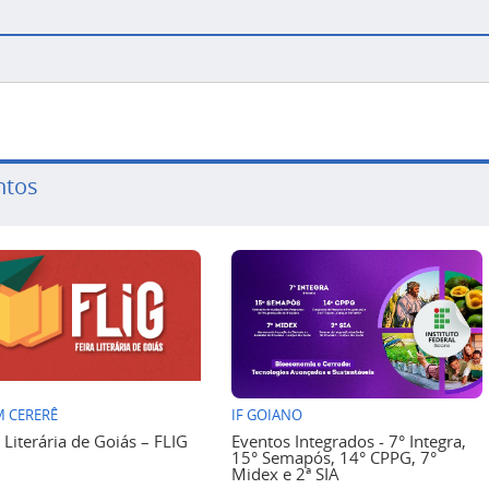
ntos
 CERERÊ
IF GOIANO
a Literária de Goiás – FLIG
Eventos Integrados - 7° Integra,
15° Semapós, 14° CPPG, 7°
Midex e 2ª SIA