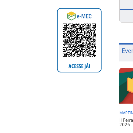
Eve
MARTIM
II Feir
2026