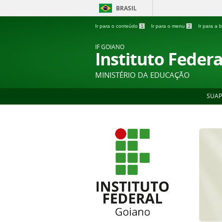
BRASIL
Ir para o conteúdo
1
Ir para o menu
2
Ir para a
IF GOIANO
Instituto Feder
MINISTÉRIO DA EDUCAÇÃO
SUAP