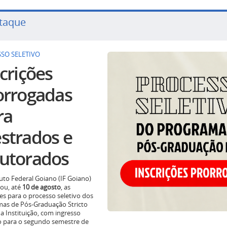
taque
SO SELETIVO
crições
orrogadas
ra
strados e
utorados
tuto Federal Goiano (IF Goiano)
ou, até
10 de agosto
, as
ões para o processo seletivo dos
as de Pós-Graduação Stricto
a Instituição, com ingresso
o para o segundo semestre de