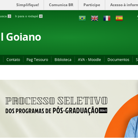
Simplifique!
Comunica BR
Participe
Acesso à infor
 busca
3
Ir para o rodapé
4
al Goiano
Contato
Pag Tesouro
Biblioteca
AVA - Moodle
Documentos
S