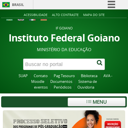
BRASIL
Simplifique!
ACESSIBILIDADE
ALTO CONTRASTE
MAPA DO SITE
Comunica BR
IF GOIANO
Participe
Instituto Federal Goiano
Acesso à informação
MINISTÉRIO DA EDUCAÇÃO
Legislação
Canais
SUAP
Contato
Pag Tesouro
Biblioteca
AVA -
Moodle
Documentos
Sistema de
eventos
Periódicos
Ouvidoria
MENU