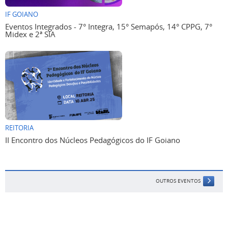
IF GOIANO
Eventos Integrados - 7° Integra, 15° Semapós, 14° CPPG, 7°
Midex e 2ª SIA
REITORIA
II Encontro dos Núcleos Pedagógicos do IF Goiano
OUTROS EVENTOS