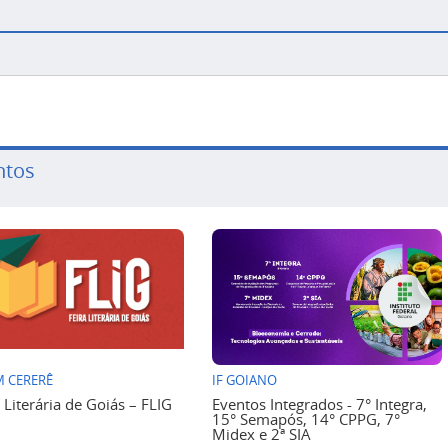
ntos
 CERERÊ
IF GOIANO
a Literária de Goiás – FLIG
Eventos Integrados - 7° Integra,
15° Semapós, 14° CPPG, 7°
Midex e 2ª SIA