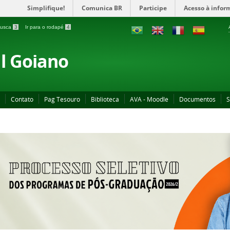
Simplifique!
Comunica BR
Participe
Acesso à infor
 busca
3
Ir para o rodapé
4
al Goiano
Contato
Pag Tesouro
Biblioteca
AVA - Moodle
Documentos
S