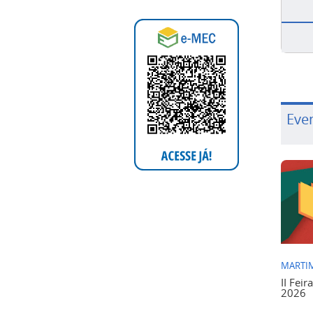
Eve
MARTIM
II Feir
2026