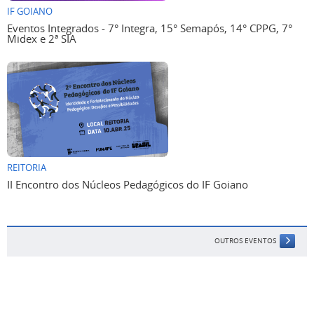
IF GOIANO
Eventos Integrados - 7° Integra, 15° Semapós, 14° CPPG, 7°
Midex e 2ª SIA
REITORIA
II Encontro dos Núcleos Pedagógicos do IF Goiano
OUTROS EVENTOS