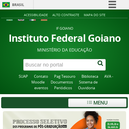
BRASIL
Simplifique!
ACESSIBILIDADE
ALTO CONTRASTE
MAPA DO SITE
Comunica BR
IF GOIANO
Participe
Instituto Federal Goiano
Acesso à informação
MINISTÉRIO DA EDUCAÇÃO
Legislação
Canais
SUAP
Contato
Pag Tesouro
Biblioteca
AVA -
Moodle
Documentos
Sistema de
eventos
Periódicos
Ouvidoria
MENU