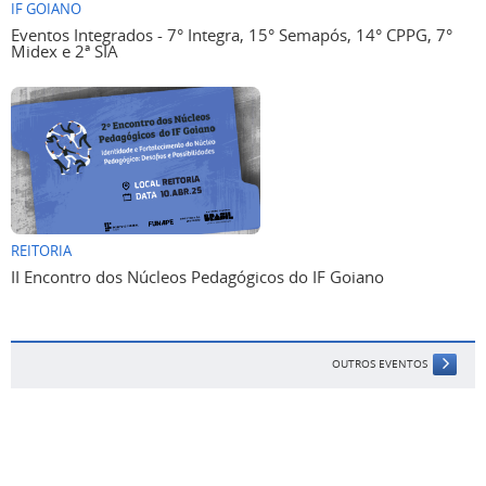
IF GOIANO
Eventos Integrados - 7° Integra, 15° Semapós, 14° CPPG, 7°
Midex e 2ª SIA
REITORIA
II Encontro dos Núcleos Pedagógicos do IF Goiano
OUTROS EVENTOS