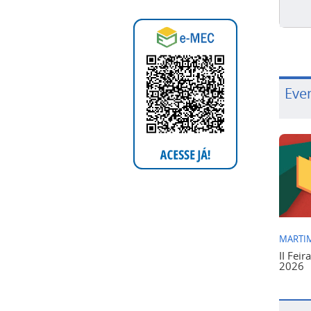
Eve
MARTIM
II Feir
2026