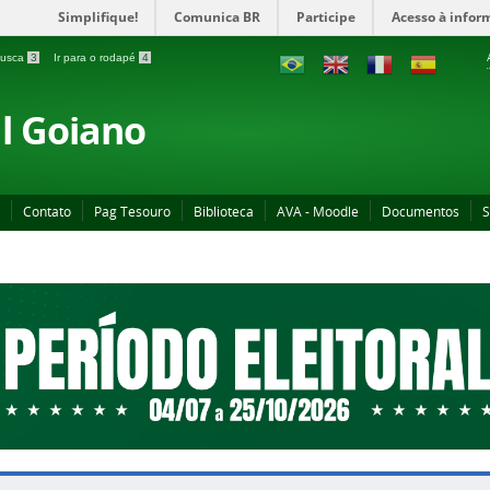
Simplifique!
Comunica BR
Participe
Acesso à infor
 busca
3
Ir para o rodapé
4
al Goiano
Contato
Pag Tesouro
Biblioteca
AVA - Moodle
Documentos
S