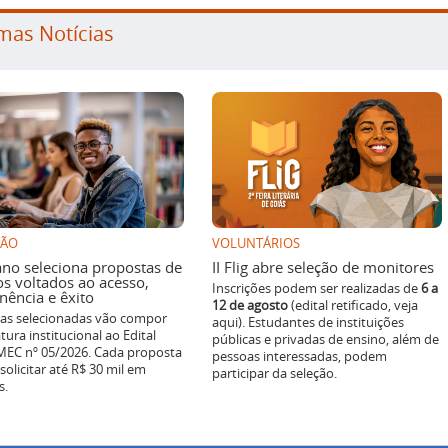
mas Notícias
SÃO
VOLUNTÁRIOS
ano seleciona propostas de
II Flig abre seleção de monitores
os voltados ao acesso,
Inscrições podem ser realizadas de
6 a
ência e êxito
12 de agosto
(edital retificado, veja
ivas selecionadas vão compor
aqui). Estudantes de instituições
tura institucional ao Edital
públicas e privadas de ensino, além de
EC nº 05/2026. Cada proposta
pessoas interessadas, podem
solicitar até R$ 30 mil em
participar da seleção.
s.