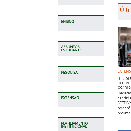
Últi
ENSINO
ASSUNTOS
ESTUDANTIS
EXTEN
PESQUISA
IF Goi
projet
perman
Iniciat
candida
EXTENSÃO
SETEC/M
poderá 
recurso
PLANEJAMENTO
INSTITUCIONAL