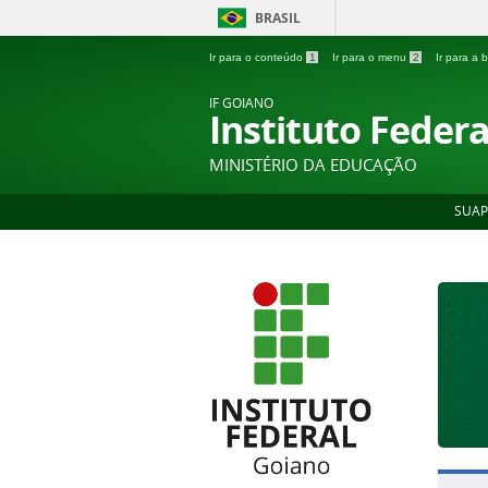
BRASIL
Ir para o conteúdo
1
Ir para o menu
2
Ir para a
IF GOIANO
Instituto Feder
MINISTÉRIO DA EDUCAÇÃO
SUAP