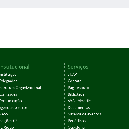
Institucional
Serviços
Instituição
SUAP
Colegiados
Contato
Estrutura Organizacional
Pag Tesouro
Comissões
Biblioteca
Comunicação
AVA - Moodle
Agenda do reitor
Documentos
SIASS
Sistema de eventos
Eleições CS
Periódicos
SEI/Suap
Ouvidoria