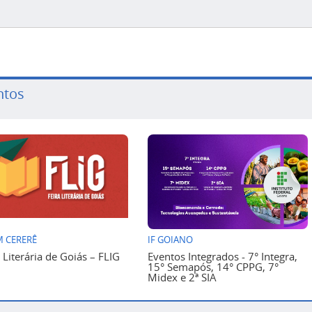
ntos
 CERERÊ
IF GOIANO
a Literária de Goiás – FLIG
Eventos Integrados - 7° Integra,
15° Semapós, 14° CPPG, 7°
Midex e 2ª SIA