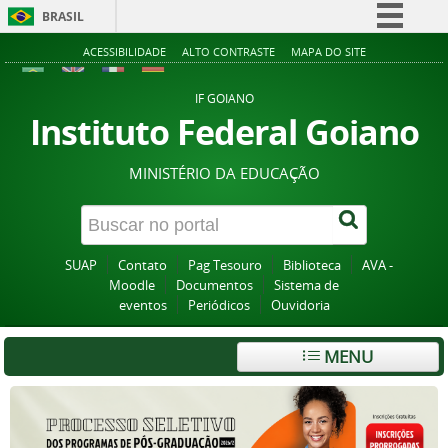
BRASIL
Simplifique!
ACESSIBILIDADE
ALTO CONTRASTE
MAPA DO SITE
Comunica BR
IF GOIANO
Participe
Instituto Federal Goiano
Acesso à informação
MINISTÉRIO DA EDUCAÇÃO
Legislação
Canais
SUAP
Contato
Pag Tesouro
Biblioteca
AVA -
Moodle
Documentos
Sistema de
eventos
Periódicos
Ouvidoria
MENU