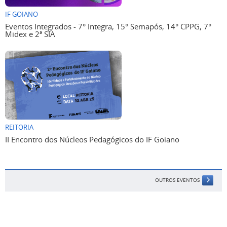
IF GOIANO
Eventos Integrados - 7° Integra, 15° Semapós, 14° CPPG, 7°
Midex e 2ª SIA
REITORIA
II Encontro dos Núcleos Pedagógicos do IF Goiano
OUTROS EVENTOS