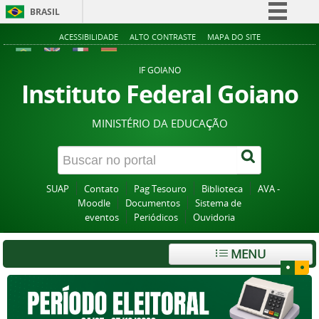
BRASIL
Simplifique!
ACESSIBILIDADE
ALTO CONTRASTE
MAPA DO SITE
Comunica BR
IF GOIANO
Participe
Instituto Federal Goiano
Acesso à informação
MINISTÉRIO DA EDUCAÇÃO
Legislação
Canais
SUAP
Contato
Pag Tesouro
Biblioteca
AVA -
Moodle
Documentos
Sistema de
eventos
Periódicos
Ouvidoria
MENU