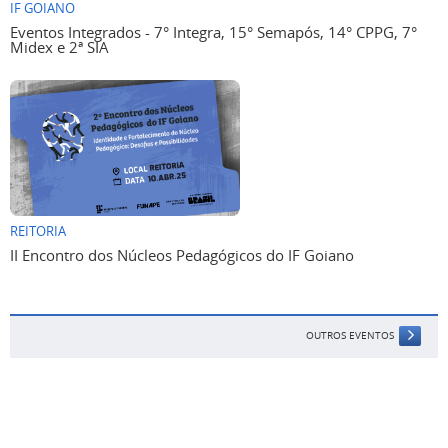
IF GOIANO
Eventos Integrados - 7° Integra, 15° Semapós, 14° CPPG, 7°
Midex e 2ª SIA
REITORIA
II Encontro dos Núcleos Pedagógicos do IF Goiano
OUTROS EVENTOS