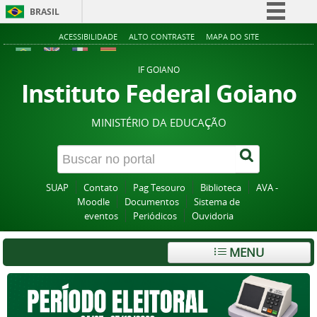
BRASIL
Simplifique!
ACESSIBILIDADE
ALTO CONTRASTE
MAPA DO SITE
Comunica BR
IF GOIANO
Participe
Instituto Federal Goiano
Acesso à informação
MINISTÉRIO DA EDUCAÇÃO
Legislação
Canais
SUAP
Contato
Pag Tesouro
Biblioteca
AVA -
Moodle
Documentos
Sistema de
eventos
Periódicos
Ouvidoria
MENU