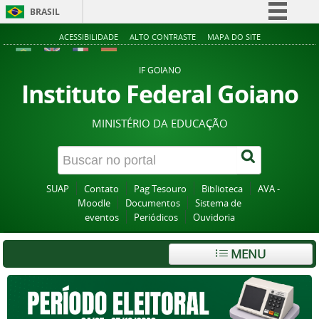
BRASIL
Simplifique!
ACESSIBILIDADE
ALTO CONTRASTE
MAPA DO SITE
Comunica BR
IF GOIANO
Participe
Instituto Federal Goiano
Acesso à informação
MINISTÉRIO DA EDUCAÇÃO
Legislação
Canais
SUAP
Contato
Pag Tesouro
Biblioteca
AVA -
Moodle
Documentos
Sistema de
eventos
Periódicos
Ouvidoria
MENU