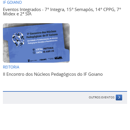
IF GOIANO
Eventos Integrados - 7° Integra, 15° Semapós, 14° CPPG, 7°
Midex e 2ª SIA
REITORIA
II Encontro dos Núcleos Pedagógicos do IF Goiano
OUTROS EVENTOS