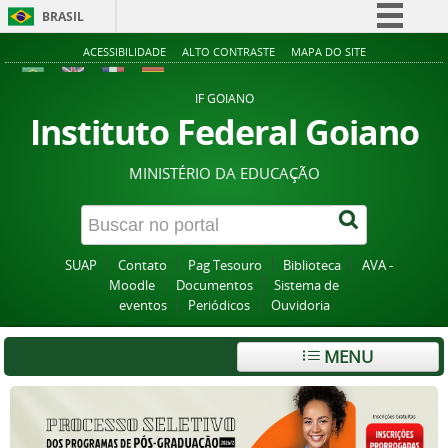
BRASIL
Simplifique!
ACESSIBILIDADE
ALTO CONTRASTE
MAPA DO SITE
Comunica BR
IF GOIANO
Participe
Instituto Federal Goiano
Acesso à informação
MINISTÉRIO DA EDUCAÇÃO
Legislação
Canais
SUAP
Contato
Pag Tesouro
Biblioteca
AVA -
Moodle
Documentos
Sistema de
eventos
Periódicos
Ouvidoria
MENU