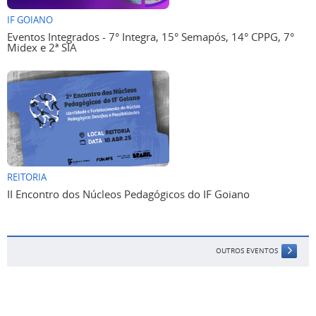
IF GOIANO
Eventos Integrados - 7° Integra, 15° Semapós, 14° CPPG, 7°
Midex e 2ª SIA
REITORIA
II Encontro dos Núcleos Pedagógicos do IF Goiano
OUTROS EVENTOS