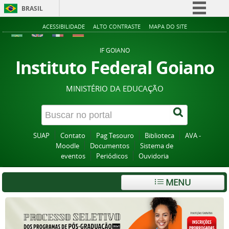
BRASIL
Simplifique!
ACESSIBILIDADE
ALTO CONTRASTE
MAPA DO SITE
Comunica BR
IF GOIANO
Participe
Instituto Federal Goiano
Acesso à informação
MINISTÉRIO DA EDUCAÇÃO
Legislação
Canais
SUAP
Contato
Pag Tesouro
Biblioteca
AVA -
Moodle
Documentos
Sistema de
eventos
Periódicos
Ouvidoria
MENU