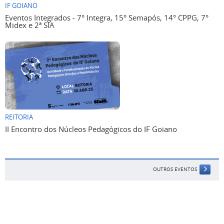
IF GOIANO
Eventos Integrados - 7° Integra, 15° Semapós, 14° CPPG, 7°
Midex e 2ª SIA
REITORIA
II Encontro dos Núcleos Pedagógicos do IF Goiano
OUTROS EVENTOS