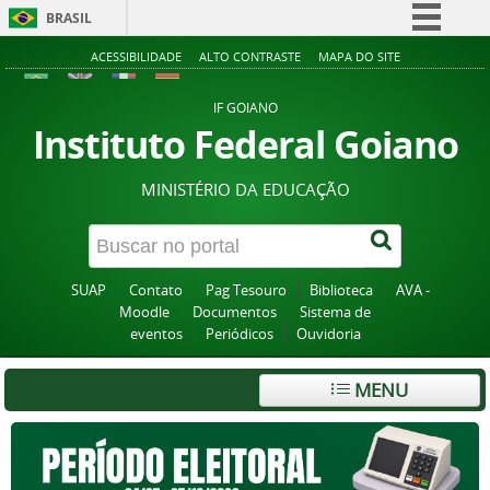
BRASIL
Simplifique!
ACESSIBILIDADE
ALTO CONTRASTE
MAPA DO SITE
Comunica BR
IF GOIANO
Participe
Instituto Federal Goiano
Acesso à informação
MINISTÉRIO DA EDUCAÇÃO
Legislação
Canais
SUAP
Contato
Pag Tesouro
Biblioteca
AVA -
Moodle
Documentos
Sistema de
eventos
Periódicos
Ouvidoria
MENU