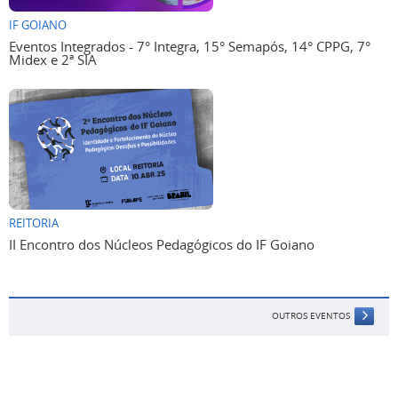
IF GOIANO
Eventos Integrados - 7° Integra, 15° Semapós, 14° CPPG, 7°
Midex e 2ª SIA
REITORIA
II Encontro dos Núcleos Pedagógicos do IF Goiano
OUTROS EVENTOS