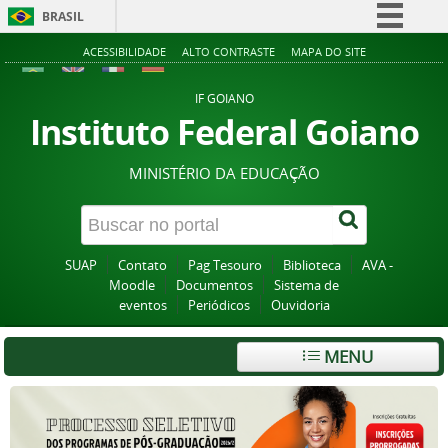
BRASIL
Simplifique!
ACESSIBILIDADE
ALTO CONTRASTE
MAPA DO SITE
Comunica BR
IF GOIANO
Participe
Instituto Federal Goiano
Acesso à informação
MINISTÉRIO DA EDUCAÇÃO
Legislação
Canais
SUAP
Contato
Pag Tesouro
Biblioteca
AVA -
Moodle
Documentos
Sistema de
eventos
Periódicos
Ouvidoria
MENU