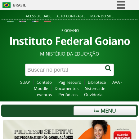
BRASIL
Simplifique!
ACESSIBILIDADE
ALTO CONTRASTE
MAPA DO SITE
Comunica BR
IF GOIANO
Participe
Instituto Federal Goiano
Acesso à informação
MINISTÉRIO DA EDUCAÇÃO
Legislação
Canais
SUAP
Contato
Pag Tesouro
Biblioteca
AVA -
Moodle
Documentos
Sistema de
eventos
Periódicos
Ouvidoria
MENU