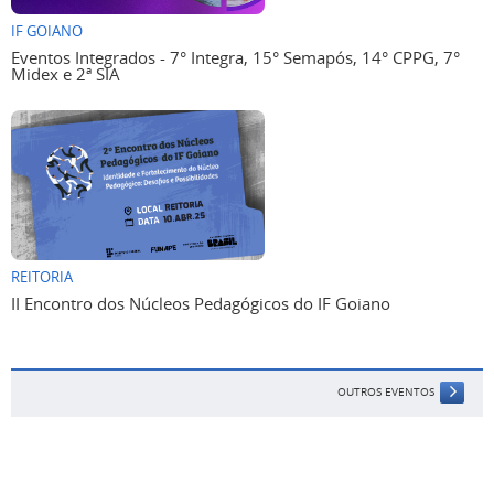
IF GOIANO
Eventos Integrados - 7° Integra, 15° Semapós, 14° CPPG, 7°
Midex e 2ª SIA
REITORIA
II Encontro dos Núcleos Pedagógicos do IF Goiano
OUTROS EVENTOS